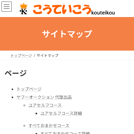
コ
ナ
ン
ビ
テ
ゲ
ン
ー
ツ
シ
サイトマップ
へ
ョ
ス
ン
キ
に
ッ
移
トップページ
サイトマップ
プ
動
ページ
トップページ
ヤフーオークション 代理出品
ユアセルフコース
ユアセルフコース詳細
すべておまかせコース
すべておまかせコース詳細