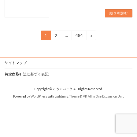
続きを読む
投
1
2
…
484
»
固
固
固
定
定
定
稿
ペ
ペ
ペ
ー
ー
ー
の
ジ
ジ
ジ
サイトマップ
ペ
特定商取引法に基づく表記
ー
ジ
Copyright © こうていこう All Rights Reserved.
送
Powered by
WordPress
with
Lightning Theme
&
VK All in One Expansion Unit
り