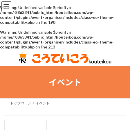
Warning
: Undefined variable $priority in
/home/r8863341/public_html/kouteikou.com/wp-
content/plugins/event-organiser/includes/class-eo-theme-
compatability.php
on line
190
Warning
: Undefined variable $priority in
/home/r8863341/public_html/kouteikou.com/wp-
content/plugins/event-organiser/includes/class-eo-theme-
compatability.php
on line
213
コ
ナ
ン
ビ
テ
ゲ
ン
ー
ツ
シ
イベント
へ
ョ
ス
ン
キ
に
ッ
移
トップページ
イベント
プ
動