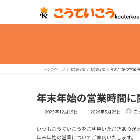
コ
ナ
ン
ビ
テ
ゲ
ン
ー
ツ
シ
へ
ョ
ス
ン
キ
に
ッ
移
トップページ
お知らせ
お知らせ
年末年始の営業
プ
動
年末年始の営業時間に
最
2025年12月15日
2026年5月25日
こ
終
更
いつもこうていこうをご利用いただきありが
新
日
年末年始の営業についてご案内いたします。